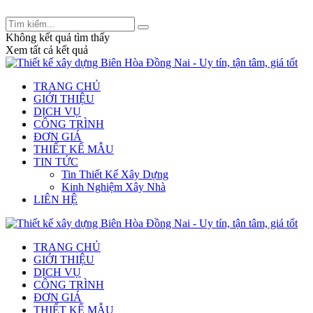
Tư vấn thiết kế và xây dựng: 0909 233 832 -
legiakhang.xd@gmail.com
Không kết quả tìm thấy
Xem tất cả kết quả
TRANG CHỦ
GIỚI THIỆU
DỊCH VỤ
CÔNG TRÌNH
ĐƠN GIÁ
THIẾT KẾ MẪU
TIN TỨC
Tin Thiết Kế Xây Dựng
Kinh Nghiệm Xây Nhà
LIÊN HỆ
TRANG CHỦ
GIỚI THIỆU
DỊCH VỤ
CÔNG TRÌNH
ĐƠN GIÁ
THIẾT KẾ MẪU