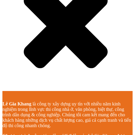
Lê Gia Khang
là công ty xây dựng uy tín với nhiều năm kinh
nghiệm trong lĩnh vực thi công nhà ở, văn phòng, biệt thự, công
trình dân dụng & công nghiệp. Chúng tôi cam kết mang đến cho
khách hàng những dịch vụ chất lượng cao, giá cả cạnh tranh và tiến
độ thi công nhanh chóng.