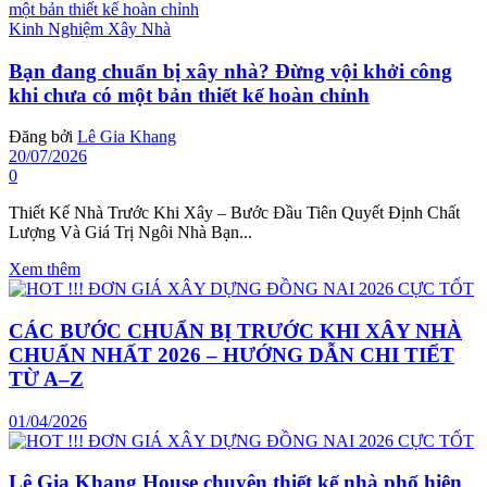
Kinh Nghiệm Xây Nhà
Bạn đang chuẩn bị xây nhà? Đừng vội khởi công
khi chưa có một bản thiết kế hoàn chỉnh
Đăng bởi
Lê Gia Khang
20/07/2026
0
Thiết Kế Nhà Trước Khi Xây – Bước Đầu Tiên Quyết Định Chất
Lượng Và Giá Trị Ngôi Nhà Bạn...
Xem thêm
CÁC BƯỚC CHUẨN BỊ TRƯỚC KHI XÂY NHÀ
CHUẨN NHẤT 2026 – HƯỚNG DẪN CHI TIẾT
TỪ A–Z
01/04/2026
Lê Gia Khang House chuyên thiết kế nhà phố hiện