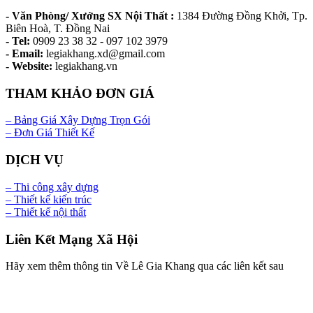
- Văn Phòng/ Xưởng SX Nội Thất :
1384 Đường Đồng Khởi, Tp.
Biên Hoà, T. Đồng Nai
- Tel:
0909 23 38 32 - 097 102 3979
- Email:
legiakhang.xd@gmail.com
- Website:
legiakhang.vn
THAM KHẢO ĐƠN GIÁ
– Bảng Giá Xây Dựng Trọn Gói
– Đơn Giá Thiết Kế
DỊCH VỤ
– Thi công xây dựng
– Thiết kế kiến trúc
– Thiết kế nội thất
Liên Kết Mạng Xã Hội
Hãy xem thêm thông tin Về Lê Gia Khang qua các liên kết sau