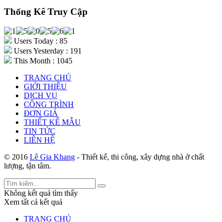
Thống Kê Truy Cập
Users Today : 85
Users Yesterday : 191
This Month : 1045
TRANG CHỦ
GIỚI THIỆU
DỊCH VỤ
CÔNG TRÌNH
ĐƠN GIÁ
THIẾT KẾ MẪU
TIN TỨC
LIÊN HỆ
© 2016
Lê Gia Khang
- Thiết kế, thi công, xây dựng nhà ở chất
lượng, tận tâm.
Không kết quả tìm thấy
Xem tất cả kết quả
TRANG CHỦ