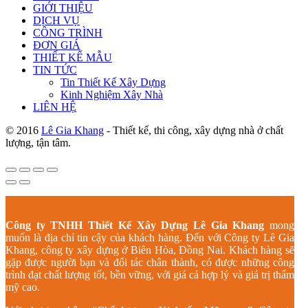
GIỚI THIỆU
DỊCH VỤ
CÔNG TRÌNH
ĐƠN GIÁ
THIẾT KẾ MẪU
TIN TỨC
Tin Thiết Kế Xây Dựng
Kinh Nghiệm Xây Nhà
LIÊN HỆ
© 2016
Lê Gia Khang
- Thiết kế, thi công, xây dựng nhà ở chất
lượng, tận tâm.
Công ty TNHH Thiết Kế Xây Dựng Lê Gia Khang
mong
muốn là địa chỉ tin cậy của khách hàng. Đến với Công ty Lê Gia
Khang, công ty xây dựng ở Biên Hòa, Đồng Nai. Khách hàng sẽ
gặp được người bạn và đối tác chân thành, có được những công
trình đạt chất lượng tốt, bền vững, với giá cả hợp lý và giá trị thẩm
mỹ cao.