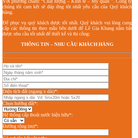
Với phương châm: “Chất lượng – Kinh tế – Mỹ quan ”. Công ty
chúng tôi cam kết sẽ đáp ứng tôt nhất yêu cầu của Quý khách
hàng.
Để phục vụ quý khách được tốt nhất. Quý khách vui lòng cung
cấp các thông tin theo mẫu bên dưới để Lê Gia Khang nắm bắt
được nhu cầu tốt nhất để thiết kế và thi công:
THÔNG TIN – NHU CẦU KHÁCH HÀNG
Diện tích đất (ngang x dài)*:
Chọn hướng đất*:
Hệ thống cấp thoát nước hiện hữu*:
Đường rộng (m)*: