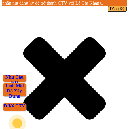
nhấn nút đăng ký để trở thành CTV với Lê Gia Khang.
Nhu Cầu
KH
Tính Mật
Độ Xây
Dựng
Đ.Ký CTV