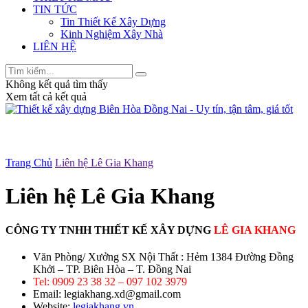
TIN TỨC
Tin Thiết Kế Xây Dựng
Kinh Nghiệm Xây Nhà
LIÊN HỆ
Không kết quả tìm thấy
Xem tất cả kết quả
Trang Chủ
Liên hệ Lê Gia Khang
Liên hệ Lê Gia Khang
CÔNG TY TNHH THIẾT KẾ XÂY DỰNG
LÊ GIA KHANG
Văn Phòng/ Xưởng SX Nội Thất : Hẻm 1384 Đường Đồng
Khởi – TP. Biên Hòa – T. Đồng Nai
Tel: 0909 23 38 32 – 097 102 3979
Email: legiakhang.xd@gmail.com
Website:
legiakhang.vn