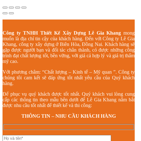
Công ty TNHH Thiết Kế Xây Dựng Lê Gia Khang
mong
muốn là địa chỉ tin cậy của khách hàng. Đến với Công ty Lê Gia
Khang, công ty xây dựng ở Biên Hòa, Đồng Nai. Khách hàng sẽ
gặp được người bạn và đối tác chân thành, có được những công
trình đạt chất lượng tốt, bền vững, với giá cả hợp lý và giá trị thẩm
mỹ cao.
Với phương châm: “Chất lượng – Kinh tế – Mỹ quan ”. Công ty
chúng tôi cam kết sẽ đáp ứng tôt nhất yêu cầu của Quý khách
hàng.
Để phục vụ quý khách được tốt nhất. Quý khách vui lòng cung
cấp các thông tin theo mẫu bên dưới để Lê Gia Khang nắm bắt
được nhu cầu tốt nhất để thiết kế và thi công:
THÔNG TIN – NHU CẦU KHÁCH HÀNG