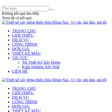
Tư vấn thiết kế và xây dựng: 0909 233 832 -
legiakhang.xd@gmail.com
Không kết quả tìm thấy
Xem tất cả kết quả
TRANG CHỦ
GIỚI THIỆU
DỊCH VỤ
CÔNG TRÌNH
ĐƠN GIÁ
THIẾT KẾ MẪU
TIN TỨC
Tin Thiết Kế Xây Dựng
Kinh Nghiệm Xây Nhà
LIÊN HỆ
TRANG CHỦ
GIỚI THIỆU
DỊCH VỤ
CÔNG TRÌNH
ĐƠN GIÁ
THIẾT KẾ MẪU