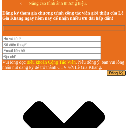
– Nâng cao hình ảnh thương hiệu.
Đăng ký tham gia chương trình cộng tác viên giới thiệu của Lê
Gia Khang ngay hôm nay để nhận nhiều ưu đãi hấp dẫn!
Vui lòng đọc
điều khoản Cộng Tác Viên
. Nếu đồng ý, bạn vui lòng
nhấn nút đăng ký để trở thành CTV với Lê Gia Khang.