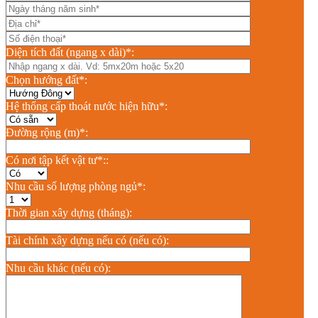
Diện tích đất (ngang x dài)*:
Chọn hướng đất*:
Hệ thống cấp thoát nước hiện hữu*:
Đường rộng (m)*:
Có nơi tập kết vật tư*::
Nhu cầu số lượng phòng ngủ*:
Thời gian xây dựng (tháng):
Tài chính xây dựng nếu có (nếu có):
Nhu cầu khác (nếu có):