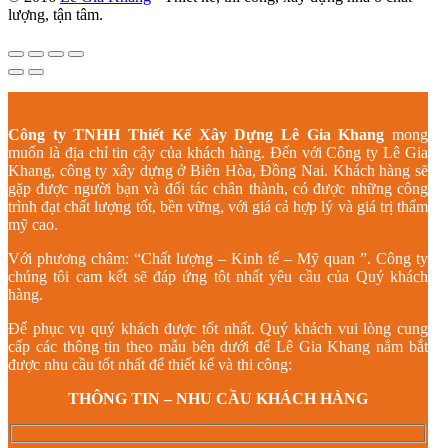
lượng, tận tâm.
Công ty TNHH Thiết Kế Xây Dựng Lê Gia Khang
mong
muốn là địa chỉ tin cậy của khách hàng. Đến với Công ty Lê Gia
Khang, công ty xây dựng ở Biên Hòa, Đồng Nai. Khách hàng sẽ
gặp được người bạn và đối tác chân thành, có được những công
trình đạt chất lượng tốt, bền vững, với giá cả hợp lý và giá trị thẩm
mỹ cao.
Với phương châm: “Chất lượng – Kinh tế – Mỹ quan ”. Công ty
chúng tôi cam kết sẽ đáp ứng tôt nhất yêu cầu của Quý khách
hàng.
Để phục vụ quý khách được tốt nhất. Quý khách vui lòng cung
cấp các thông tin theo mẫu bên dưới để Lê Gia Khang nắm bắt
được nhu cầu tốt nhất để thiết kế và thi công:
THÔNG TIN – NHU CẦU KHÁCH HÀNG