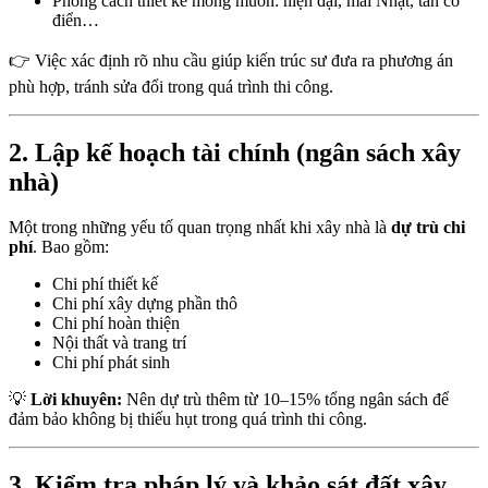
Phong cách thiết kế mong muốn: hiện đại, mái Nhật, tân cổ
điển…
👉 Việc xác định rõ nhu cầu giúp kiến trúc sư đưa ra phương án
phù hợp, tránh sửa đổi trong quá trình thi công.
2. Lập kế hoạch tài chính (ngân sách xây
nhà)
Một trong những yếu tố quan trọng nhất khi xây nhà là
dự trù chi
phí
. Bao gồm:
Chi phí thiết kế
Chi phí xây dựng phần thô
Chi phí hoàn thiện
Nội thất và trang trí
Chi phí phát sinh
💡
Lời khuyên:
Nên dự trù thêm từ 10–15% tổng ngân sách để
đảm bảo không bị thiếu hụt trong quá trình thi công.
3. Kiểm tra pháp lý và khảo sát đất xây