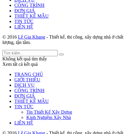
CÔNG TRÌNH
ĐƠN GIÁ
THIẾT KẾ MẪU
TIN TỨC
LIÊN HỆ
© 2016
Lê Gia Khang
- Thiết kế, thi công, xây dựng nhà ở chất
lượng, tận tâm.
Không kết quả tìm thấy
Xem tất cả kết quả
TRANG CHỦ
GIỚI THIỆU
DỊCH VỤ
CÔNG TRÌNH
ĐƠN GIÁ
THIẾT KẾ MẪU
TIN TỨC
Tin Thiết Kế Xây Dựng
Kinh Nghiệm Xây Nhà
LIÊN HỆ
© 2016
Lê Gia Khang
- Thiết kế, thi công, xây dựng nhà ở chất