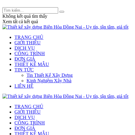
Tư vấn thiết kế và xây dựng: 0909 233 832 -
legiakhang.xd@gmail.com
Không kết quả tìm thấy
Xem tất cả kết quả
TRANG CHỦ
GIỚI THIỆU
DỊCH VỤ
CÔNG TRÌNH
ĐƠN GIÁ
THIẾT KẾ MẪU
TIN TỨC
Tin Thiết Kế Xây Dựng
Kinh Nghiệm Xây Nhà
LIÊN HỆ
TRANG CHỦ
GIỚI THIỆU
DỊCH VỤ
CÔNG TRÌNH
ĐƠN GIÁ
THIẾT KẾ MẪU