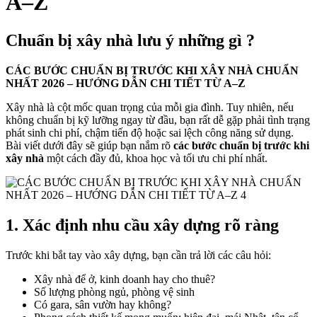
A–Z
Chuẩn bị xây nhà lưu ý những gì ?
CÁC BƯỚC CHUẨN BỊ TRƯỚC KHI XÂY NHÀ CHUẨN
NHẤT 2026 – HƯỚNG DẪN CHI TIẾT TỪ A–Z
Xây nhà là cột mốc quan trọng của mỗi gia đình. Tuy nhiên, nếu
không chuẩn bị kỹ lưỡng ngay từ đầu, bạn rất dễ gặp phải tình trạng
phát sinh chi phí, chậm tiến độ hoặc sai lệch công năng sử dụng.
Bài viết dưới đây sẽ giúp bạn nắm rõ
các bước chuẩn bị trước khi
xây nhà
một cách đầy đủ, khoa học và tối ưu chi phí nhất.
1. Xác định nhu cầu xây dựng rõ ràng
Trước khi bắt tay vào xây dựng, bạn cần trả lời các câu hỏi:
Xây nhà để ở, kinh doanh hay cho thuê?
Số lượng phòng ngủ, phòng vệ sinh
Có gara, sân vườn hay không?