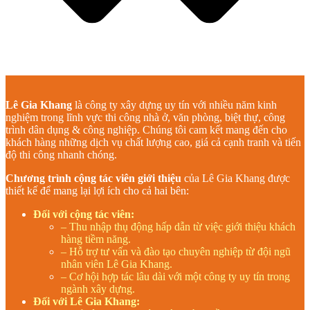
Lê Gia Khang
là công ty xây dựng uy tín với nhiều năm kinh
nghiệm trong lĩnh vực thi công nhà ở, văn phòng, biệt thự, công
trình dân dụng & công nghiệp. Chúng tôi cam kết mang đến cho
khách hàng những dịch vụ chất lượng cao, giá cả cạnh tranh và tiến
độ thi công nhanh chóng.
Chương trình cộng tác viên giới thiệu
của Lê Gia Khang được
thiết kế để mang lại lợi ích cho cả hai bên:
Đối với cộng tác viên:
– Thu nhập thụ động hấp dẫn từ việc giới thiệu khách
hàng tiềm năng.
– Hỗ trợ tư vấn và đào tạo chuyên nghiệp từ đội ngũ
nhân viên Lê Gia Khang.
– Cơ hội hợp tác lâu dài với một công ty uy tín trong
ngành xây dựng.
Đối với Lê Gia Khang: