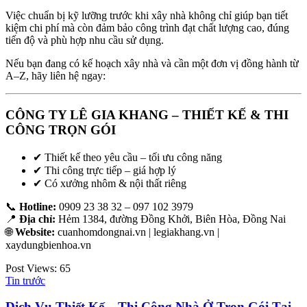
Việc chuẩn bị kỹ lưỡng trước khi xây nhà không chỉ giúp bạn tiết
kiệm chi phí mà còn đảm bảo công trình đạt chất lượng cao, đúng
tiến độ và phù hợp nhu cầu sử dụng.
Nếu bạn đang có kế hoạch xây nhà và cần một đơn vị đồng hành từ
A–Z, hãy liên hệ ngay:
CÔNG TY LÊ GIA KHANG – THIẾT KẾ & THI
CÔNG TRỌN GÓI
✔ Thiết kế theo yêu cầu – tối ưu công năng
✔ Thi công trực tiếp – giá hợp lý
✔ Có xưởng nhôm & nội thất riêng
📞
Hotline:
0909 23 38 32 – 097 102 3979
📍
Địa chỉ:
Hẻm 1384, đường Đồng Khởi, Biên Hòa, Đồng Nai
🌐
Website:
cuanhomdongnai.vn | legiakhang.vn |
xaydungbienhoa.vn
Post Views:
65
Tin trước
Dịch Vụ Thiết Kế – Thi Công Nhà Ở Trọn Gói Tại