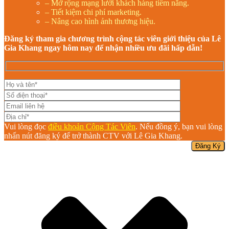
– Mở rộng mạng lưới khách hàng tiềm năng.
– Tiết kiệm chi phí marketing.
– Nâng cao hình ảnh thương hiệu.
Đăng ký tham gia chương trình cộng tác viên giới thiệu của Lê
Gia Khang ngay hôm nay để nhận nhiều ưu đãi hấp dẫn!
Vui lòng đọc
điều khoản Cộng Tác Viên
. Nếu đồng ý, bạn vui lòng
nhấn nút đăng ký để trở thành CTV với Lê Gia Khang.