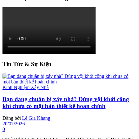
Tin Tức & Sự Kiện
Kinh Nghiệm Xây Nhà
Bạn đang chuẩn bị xây nhà? Đừng vội khởi công
khi chưa có một bản thiết kế hoàn chỉnh
Đăng bởi
Lê Gia Khang
20/07/2026
0