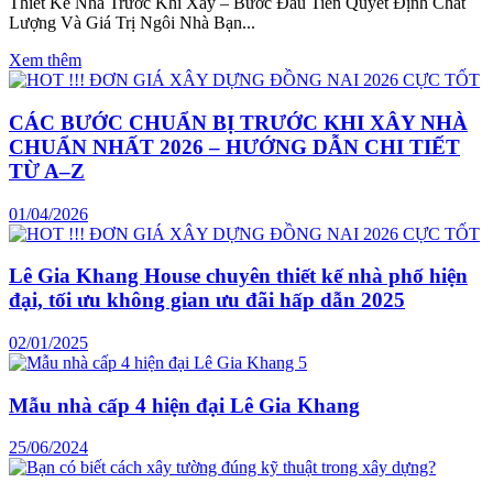
Thiết Kế Nhà Trước Khi Xây – Bước Đầu Tiên Quyết Định Chất
Lượng Và Giá Trị Ngôi Nhà Bạn...
Xem thêm
CÁC BƯỚC CHUẨN BỊ TRƯỚC KHI XÂY NHÀ
CHUẨN NHẤT 2026 – HƯỚNG DẪN CHI TIẾT
TỪ A–Z
01/04/2026
Lê Gia Khang House chuyên thiết kế nhà phố hiện
đại, tối ưu không gian ưu đãi hấp dẫn 2025
02/01/2025
Mẫu nhà cấp 4 hiện đại Lê Gia Khang
25/06/2024