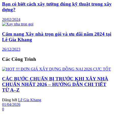
Bạn có biết cách xây tường đúng kỹ thuật trong xây
dựng?
20/02/2024
Cẩm nang Xây nhà trọn gói và ưu đãi năm 2024 tại
Lê Gia Khang
26/12/2023
Các Công Trình
CÁC BƯỚC CHUẨN BỊ TRƯỚC KHI XÂY NHÀ
CHUẨN NHẤT 2026 – HƯỚNG DẪN CHI TIẾT
TỪ A–Z
Đăng bởi
Lê Gia Khang
01/04/2026
0