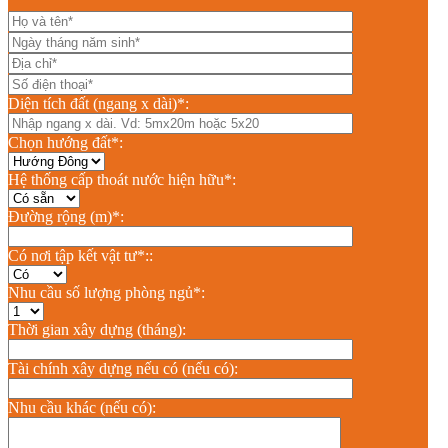
Diện tích đất (ngang x dài)*:
Chọn hướng đất*:
Hệ thống cấp thoát nước hiện hữu*:
Đường rộng (m)*:
Có nơi tập kết vật tư*::
Nhu cầu số lượng phòng ngủ*:
Thời gian xây dựng (tháng):
Tài chính xây dựng nếu có (nếu có):
Nhu cầu khác (nếu có):