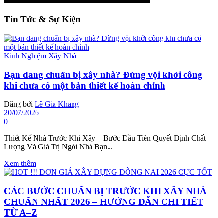
Tin Tức & Sự Kiện
Kinh Nghiệm Xây Nhà
Bạn đang chuẩn bị xây nhà? Đừng vội khởi công
khi chưa có một bản thiết kế hoàn chỉnh
Đăng bởi
Lê Gia Khang
20/07/2026
0
Thiết Kế Nhà Trước Khi Xây – Bước Đầu Tiên Quyết Định Chất
Lượng Và Giá Trị Ngôi Nhà Bạn...
Xem thêm
CÁC BƯỚC CHUẨN BỊ TRƯỚC KHI XÂY NHÀ
CHUẨN NHẤT 2026 – HƯỚNG DẪN CHI TIẾT
TỪ A–Z