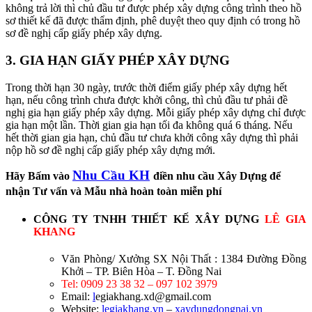
không trả lời thì chủ đầu tư được phép xây dựng công trình theo hồ
sơ thiết kế đã được thẩm định, phê duyệt theo quy định có trong hồ
sơ đề nghị cấp giấy phép xây dựng.
3. GIA HẠN GIẤY PHÉP XÂY DỰNG
Trong thời hạn 30 ngày, trước thời điểm giấy phép xây dựng hết
hạn, nếu công trình chưa được khởi công, thì chủ đầu tư phải đề
nghị gia hạn giấy phép xây dựng. Mỗi giấy phép xây dựng chỉ được
gia hạn một lần. Thời gian gia hạn tối đa không quá 6 tháng. Nếu
hết thời gian gia hạn, chủ đầu tư chưa khởi công xây dựng thì phải
nộp hồ sơ đề nghị cấp giấy phép xây dựng mới.
Nhu Cầu KH
Hãy Bấm vào
điền nhu cầu Xây Dựng để
nhận Tư vấn và Mẫu nhà hoàn toàn miễn phí
CÔNG TY TNHH THIẾT KẾ XÂY DỰNG
LÊ GIA
KHANG
Văn Phòng/ Xưởng SX Nội Thất : 1384 Đường Đồng
Khởi – TP. Biên Hòa – T. Đồng Nai
Tel: 0909 23 38 32 – 097 102 3979
Email:
l
egiakhang.xd@gmail.com
Website:
legiakhang.vn
–
xaydungdongnai.vn