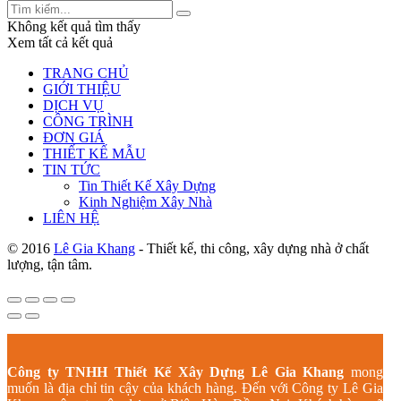
Không kết quả tìm thấy
Xem tất cả kết quả
TRANG CHỦ
GIỚI THIỆU
DỊCH VỤ
CÔNG TRÌNH
ĐƠN GIÁ
THIẾT KẾ MẪU
TIN TỨC
Tin Thiết Kế Xây Dựng
Kinh Nghiệm Xây Nhà
LIÊN HỆ
© 2016
Lê Gia Khang
- Thiết kế, thi công, xây dựng nhà ở chất
lượng, tận tâm.
Công ty TNHH Thiết Kế Xây Dựng Lê Gia Khang
mong
muốn là địa chỉ tin cậy của khách hàng. Đến với Công ty Lê Gia