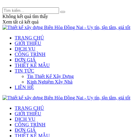
Tư vấn thiết kế và xây dựng: 0909 233 832 -
legiakhang.xd@gmail.com
Không kết quả tìm thấy
Xem tất cả kết quả
TRANG CHỦ
GIỚI THIỆU
DỊCH VỤ
CÔNG TRÌNH
ĐƠN GIÁ
THIẾT KẾ MẪU
TIN TỨC
Tin Thiết Kế Xây Dựng
Kinh Nghiệm Xây Nhà
LIÊN HỆ
TRANG CHỦ
GIỚI THIỆU
DỊCH VỤ
CÔNG TRÌNH
ĐƠN GIÁ
THIẾT KẾ MẪU