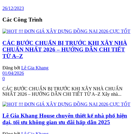
26/12/2023
Các Công Trình
CÁC BƯỚC CHUẨN BỊ TRƯỚC KHI XÂY NHÀ
CHUẨN NHẤT 2026 – HƯỚNG DẪN CHI TIẾT
TỪ A–Z
Đăng bởi
Lê Gia Khang
01/04/2026
0
CÁC BƯỚC CHUẨN BỊ TRƯỚC KHI XÂY NHÀ CHUẨN
NHẤT 2026 – HƯỚNG DẪN CHI TIẾT TỪ A–Z Xây nhà...
Lê Gia Khang House chuyên thiết kế nhà phố hiện
đại, tối ưu không gian ưu đãi hấp dẫn 2025
Đăng bởi
Lê Gia Khang