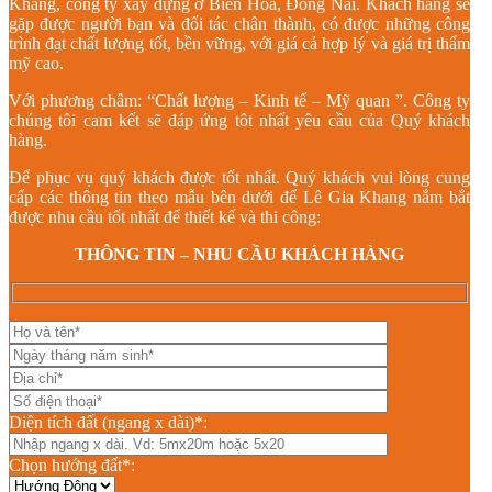
Khang, công ty xây dựng ở Biên Hòa, Đồng Nai. Khách hàng sẽ
gặp được người bạn và đối tác chân thành, có được những công
trình đạt chất lượng tốt, bền vững, với giá cả hợp lý và giá trị thẩm
mỹ cao.
Với phương châm: “Chất lượng – Kinh tế – Mỹ quan ”. Công ty
chúng tôi cam kết sẽ đáp ứng tôt nhất yêu cầu của Quý khách
hàng.
Để phục vụ quý khách được tốt nhất. Quý khách vui lòng cung
cấp các thông tin theo mẫu bên dưới để Lê Gia Khang nắm bắt
được nhu cầu tốt nhất để thiết kế và thi công:
THÔNG TIN – NHU CẦU KHÁCH HÀNG
Diện tích đất (ngang x dài)*:
Chọn hướng đất*: