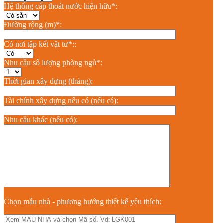
Hệ thống cấp thoát nước hiện hữu*:
Đường rộng (m)*:
Có nơi tập kết vật tư*::
Nhu cầu số lượng phòng ngủ*:
Thời gian xây dựng (tháng):
Tài chính xây dựng nếu có (nếu có):
Nhu cầu khác (nếu có):
Chọn mẫu nhà - phương hướng thiết kế yêu thích: