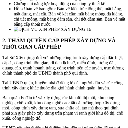
Chứng chỉ năng lực hoạt động của công ty thiết kế
Hồ sơ bản vẽ bao gồm: Bản vẽ kiến trúc tổng thể, mặt bằng,
mặt đứng, mặt cắt. Bản vẽ kết cấu: mặt bằng móng đà kiềng,
chi tiết móng, mặt bằng dầm sàn, chi tiết dầm sàn. Bản vẽ mặt
bằng cấp thoát nước.
2. THẨM QUYỀN CẤP PHÉP XÂY DỰNG VÀ
THỜI GIAN CẤP PHÉP
Tại Sở Xây dựng: đối với những công trình xây dựng cấp đặc biệt,
cấp 1, công trình tôn giáo, di tích lịch sử, miếu đình, tượng đài,
quảng cáo, tranh hoành tráng, công trình trên các tuyến, trục đường
chính thành phố do UBND thành phố qui định.
Tại UBND quận, huyện: nhà ở riêng lẻ của người dân và các công
trình xây dựng khác thuộc địa giới hành chính quận, huyện.
Ban quản lý đầu tư và xây dựng các khu đô thị mới, khu công
nghiệp, chế xuất, khu công nghệ cao: tất cả trường hợp xây dựng
mới, công trình xây dựng tạm, sửa chữa cải tạo mà theo qui định
phải xin giấy phép xây dựng trên phạm vi ranh giới khu đô thị, chế
xuất, công nghiệp đó.
UBND xã: nhà ở riêng lẻ ở điểm khu dân cư nông thôn đã có qui