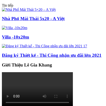
Tin tiếp
Nhà Phố Mái Thái 5x20 - A Việt
Villa -10x20m
Đăng ký Thiết kế - Thi Công nhận ưu đãi lớn 2021
Giới Thiệu Lê Gia Khang