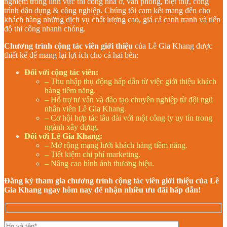
nghiệm trong lĩnh vực thi công nhà ở, văn phòng, biệt thự, công
trình dân dụng & công nghiệp. Chúng tôi cam kết mang đến cho
khách hàng những dịch vụ chất lượng cao, giá cả cạnh tranh và tiến
độ thi công nhanh chóng.
Chương trình cộng tác viên giới thiệu
của Lê Gia Khang được
thiết kế để mang lại lợi ích cho cả hai bên:
Đối với cộng tác viên:
– Thu nhập thụ động hấp dẫn từ việc giới thiệu khách
hàng tiềm năng.
– Hỗ trợ tư vấn và đào tạo chuyên nghiệp từ đội ngũ
nhân viên Lê Gia Khang.
– Cơ hội hợp tác lâu dài với một công ty uy tín trong
ngành xây dựng.
Đối với Lê Gia Khang:
– Mở rộng mạng lưới khách hàng tiềm năng.
– Tiết kiệm chi phí marketing.
– Nâng cao hình ảnh thương hiệu.
Đăng ký tham gia chương trình cộng tác viên giới thiệu của Lê
Gia Khang ngay hôm nay để nhận nhiều ưu đãi hấp dẫn!