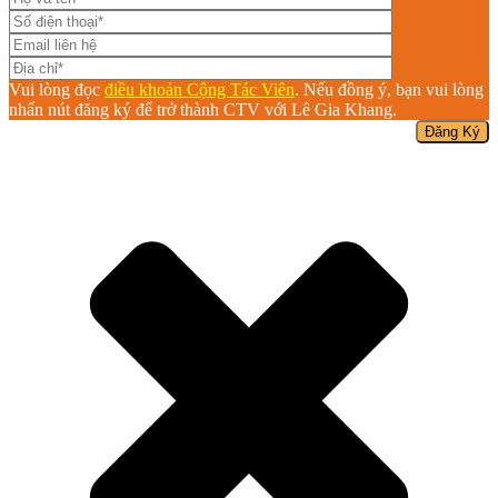
Vui lòng đọc
điều khoản Cộng Tác Viên
. Nếu đồng ý, bạn vui lòng
nhấn nút đăng ký để trở thành CTV với Lê Gia Khang.