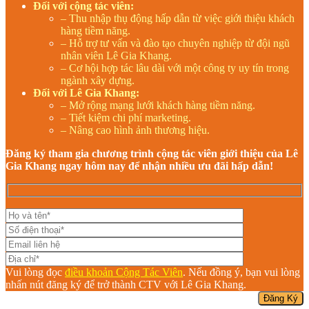
Đối với cộng tác viên:
– Thu nhập thụ động hấp dẫn từ việc giới thiệu khách
hàng tiềm năng.
– Hỗ trợ tư vấn và đào tạo chuyên nghiệp từ đội ngũ
nhân viên Lê Gia Khang.
– Cơ hội hợp tác lâu dài với một công ty uy tín trong
ngành xây dựng.
Đối với Lê Gia Khang:
– Mở rộng mạng lưới khách hàng tiềm năng.
– Tiết kiệm chi phí marketing.
– Nâng cao hình ảnh thương hiệu.
Đăng ký tham gia chương trình cộng tác viên giới thiệu của Lê
Gia Khang ngay hôm nay để nhận nhiều ưu đãi hấp dẫn!
Vui lòng đọc
điều khoản Cộng Tác Viên
. Nếu đồng ý, bạn vui lòng
nhấn nút đăng ký để trở thành CTV với Lê Gia Khang.