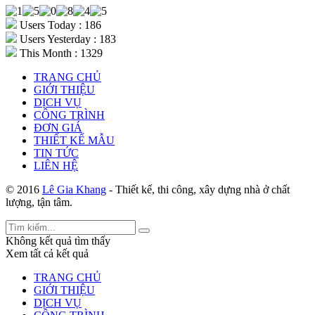
Users Today : 186
Users Yesterday : 183
This Month : 1329
TRANG CHỦ
GIỚI THIỆU
DỊCH VỤ
CÔNG TRÌNH
ĐƠN GIÁ
THIẾT KẾ MẪU
TIN TỨC
LIÊN HỆ
© 2016
Lê Gia Khang
- Thiết kế, thi công, xây dựng nhà ở chất
lượng, tận tâm.
Không kết quả tìm thấy
Xem tất cả kết quả
TRANG CHỦ
GIỚI THIỆU
DỊCH VỤ