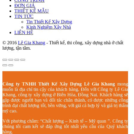
CÔNG TRÌNH
ĐƠN GIÁ
THIẾT KẾ MẪU
TIN TỨC
Tin Thiết Kế Xây Dựng
Kinh Nghiệm Xây Nhà
LIÊN HỆ
© 2016
Lê Gia Khang
- Thiết kế, thi công, xây dựng nhà ở chất
lượng, tận tâm.
Công ty TNHH Thiết Kế Xây Dựng Lê Gia Khang
mong
muốn là địa chỉ tin cậy của khách hàng. Đến với Công ty Lê Gia
Khang, công ty xây dựng ở Biên Hòa, Đồng Nai. Khách hàng sẽ
gặp được người bạn và đối tác chân thành, có được những công
trình đạt chất lượng tốt, bền vững, với giá cả hợp lý và giá trị thẩm
mỹ cao.
Với phương châm: “Chất lượng – Kinh tế – Mỹ quan ”. Công ty
chúng tôi cam kết sẽ đáp ứng tôt nhất yêu cầu của Quý khách
hàng.