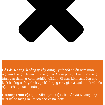
Lê Gia Khang
là công ty xây dựng uy tín với nhiều năm kinh
nghiệm trong lĩnh vực thi công nhà ở, văn phòng, biệt thự, công
trình dân dụng & công nghiệp. Chúng tôi cam kết mang đến cho
khách hàng những dịch vụ chất lượng cao, giá cả cạnh tranh và tiến
độ thi công nhanh chóng.
Chương trình cộng tác viên giới thiệu
của Lê Gia Khang được
thiết kế để mang lại lợi ích cho cả hai bên: