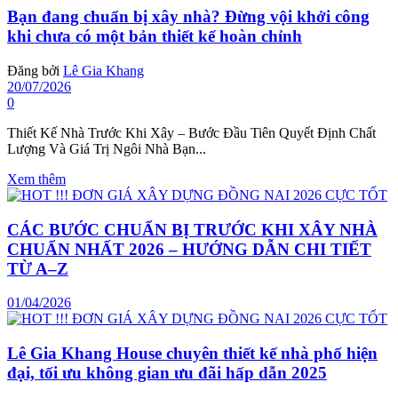
Bạn đang chuẩn bị xây nhà? Đừng vội khởi công
khi chưa có một bản thiết kế hoàn chỉnh
Đăng bởi
Lê Gia Khang
20/07/2026
0
Thiết Kế Nhà Trước Khi Xây – Bước Đầu Tiên Quyết Định Chất
Lượng Và Giá Trị Ngôi Nhà Bạn...
Xem thêm
CÁC BƯỚC CHUẨN BỊ TRƯỚC KHI XÂY NHÀ
CHUẨN NHẤT 2026 – HƯỚNG DẪN CHI TIẾT
TỪ A–Z
01/04/2026
Lê Gia Khang House chuyên thiết kế nhà phố hiện
đại, tối ưu không gian ưu đãi hấp dẫn 2025