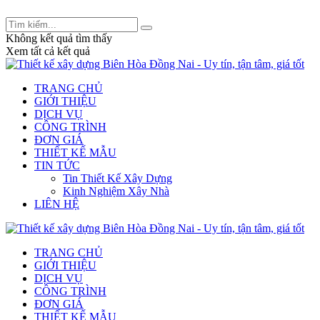
Tư vấn thiết kế và xây dựng: 0909 233 832 -
legiakhang.xd@gmail.com
Không kết quả tìm thấy
Xem tất cả kết quả
TRANG CHỦ
GIỚI THIỆU
DỊCH VỤ
CÔNG TRÌNH
ĐƠN GIÁ
THIẾT KẾ MẪU
TIN TỨC
Tin Thiết Kế Xây Dựng
Kinh Nghiệm Xây Nhà
LIÊN HỆ
TRANG CHỦ
GIỚI THIỆU
DỊCH VỤ
CÔNG TRÌNH
ĐƠN GIÁ
THIẾT KẾ MẪU