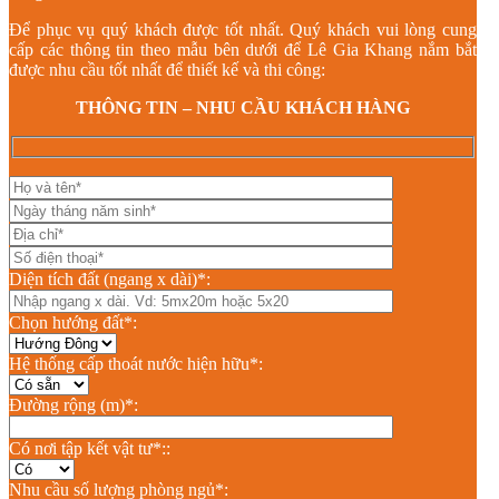
Để phục vụ quý khách được tốt nhất. Quý khách vui lòng cung
cấp các thông tin theo mẫu bên dưới để Lê Gia Khang nắm bắt
được nhu cầu tốt nhất để thiết kế và thi công:
THÔNG TIN – NHU CẦU KHÁCH HÀNG
Diện tích đất (ngang x dài)*:
Chọn hướng đất*:
Hệ thống cấp thoát nước hiện hữu*:
Đường rộng (m)*:
Có nơi tập kết vật tư*::
Nhu cầu số lượng phòng ngủ*: