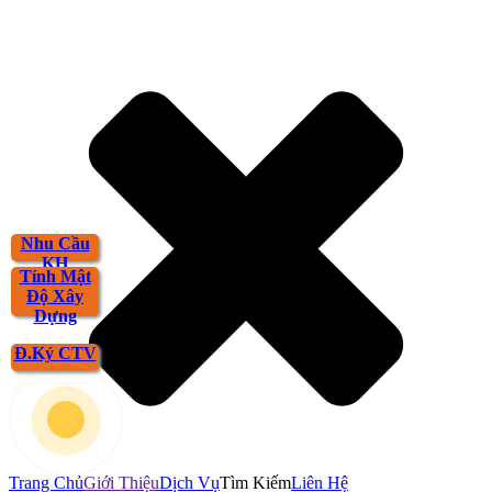
Nhu Cầu
KH
Tính Mật
Độ Xây
Dựng
Đ.Ký CTV
Trang Chủ
Giới Thiệu
Dịch Vụ
Tìm Kiếm
Liên Hệ