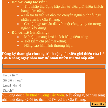
Đối với cộng tác viên:
– Thu nhập thụ động hấp dẫn từ việc giới thiệu khách
hàng tiềm năng.
– Hỗ trợ tư vấn và đào tạo chuyên nghiệp từ đội ngũ
nhân viên Lê Gia Khang.
– Cơ hội hợp tác lâu dài với một công ty uy tín trong
ngành xây dựng.
Đối với Lê Gia Khang:
– Mở rộng mạng lưới khách hàng tiềm năng.
– Tiết kiệm chi phí marketing.
– Nâng cao hình ảnh thương hiệu.
Đăng ký tham gia chương trình cộng tác viên giới thiệu của Lê
Gia Khang ngay hôm nay để nhận nhiều ưu đãi hấp dẫn!
Vui lòng đọc
điều khoản Cộng Tác Viên
. Nếu đồng ý, bạn vui lòng
nhấn nút đăng ký để trở thành CTV với Lê Gia Khang.