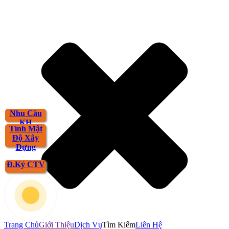
Nhu Cầu
KH
Tính Mật
Độ Xây
Dựng
Đ.Ký CTV
Trang Chủ
Giới Thiệu
Dịch Vụ
Tìm Kiếm
Liên Hệ