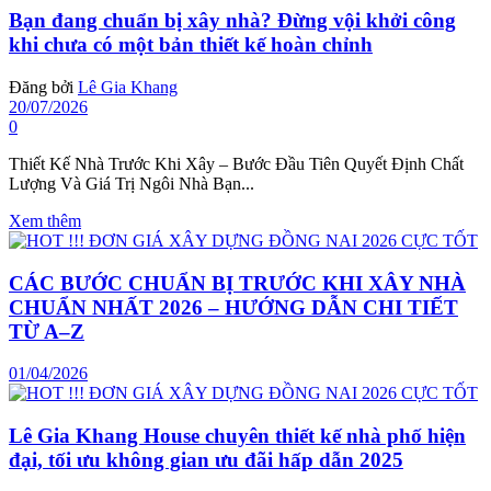
Bạn đang chuẩn bị xây nhà? Đừng vội khởi công
khi chưa có một bản thiết kế hoàn chỉnh
Đăng bởi
Lê Gia Khang
20/07/2026
0
Thiết Kế Nhà Trước Khi Xây – Bước Đầu Tiên Quyết Định Chất
Lượng Và Giá Trị Ngôi Nhà Bạn...
Xem thêm
CÁC BƯỚC CHUẨN BỊ TRƯỚC KHI XÂY NHÀ
CHUẨN NHẤT 2026 – HƯỚNG DẪN CHI TIẾT
TỪ A–Z
01/04/2026
Lê Gia Khang House chuyên thiết kế nhà phố hiện
đại, tối ưu không gian ưu đãi hấp dẫn 2025