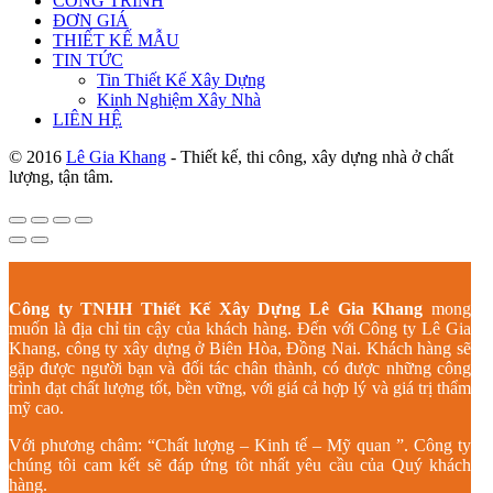
CÔNG TRÌNH
ĐƠN GIÁ
THIẾT KẾ MẪU
TIN TỨC
Tin Thiết Kế Xây Dựng
Kinh Nghiệm Xây Nhà
LIÊN HỆ
© 2016
Lê Gia Khang
- Thiết kế, thi công, xây dựng nhà ở chất
lượng, tận tâm.
Công ty TNHH Thiết Kế Xây Dựng Lê Gia Khang
mong
muốn là địa chỉ tin cậy của khách hàng. Đến với Công ty Lê Gia
Khang, công ty xây dựng ở Biên Hòa, Đồng Nai. Khách hàng sẽ
gặp được người bạn và đối tác chân thành, có được những công
trình đạt chất lượng tốt, bền vững, với giá cả hợp lý và giá trị thẩm
mỹ cao.
Với phương châm: “Chất lượng – Kinh tế – Mỹ quan ”. Công ty
chúng tôi cam kết sẽ đáp ứng tôt nhất yêu cầu của Quý khách
hàng.