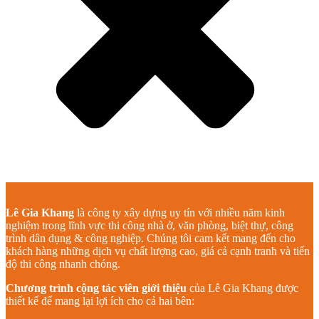
Lê Gia Khang
là công ty xây dựng uy tín với nhiều năm kinh
nghiệm trong lĩnh vực thi công nhà ở, văn phòng, biệt thự, công
trình dân dụng & công nghiệp. Chúng tôi cam kết mang đến cho
khách hàng những dịch vụ chất lượng cao, giá cả cạnh tranh và tiến
độ thi công nhanh chóng.
Chương trình cộng tác viên giới thiệu
của Lê Gia Khang được
thiết kế để mang lại lợi ích cho cả hai bên: