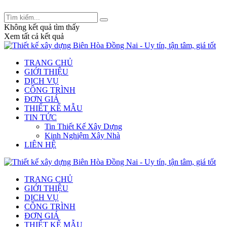
Tư vấn thiết kế và xây dựng: 0909 233 832 -
legiakhang.xd@gmail.com
Không kết quả tìm thấy
Xem tất cả kết quả
TRANG CHỦ
GIỚI THIỆU
DỊCH VỤ
CÔNG TRÌNH
ĐƠN GIÁ
THIẾT KẾ MẪU
TIN TỨC
Tin Thiết Kế Xây Dựng
Kinh Nghiệm Xây Nhà
LIÊN HỆ
TRANG CHỦ
GIỚI THIỆU
DỊCH VỤ
CÔNG TRÌNH
ĐƠN GIÁ
THIẾT KẾ MẪU