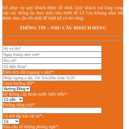
Để phục vụ quý khách được tốt nhất. Quý khách vui lòng cung
cấp các thông tin theo mẫu bên dưới để Lê Gia Khang nắm bắt
được nhu cầu tốt nhất để thiết kế và thi công:
THÔNG TIN – NHU CẦU KHÁCH HÀNG
Diện tích đất (ngang x dài)*:
Chọn hướng đất*:
Hệ thống cấp thoát nước hiện hữu*:
Đường rộng (m)*:
Có nơi tập kết vật tư*::
Nhu cầu số lượng phòng ngủ*: