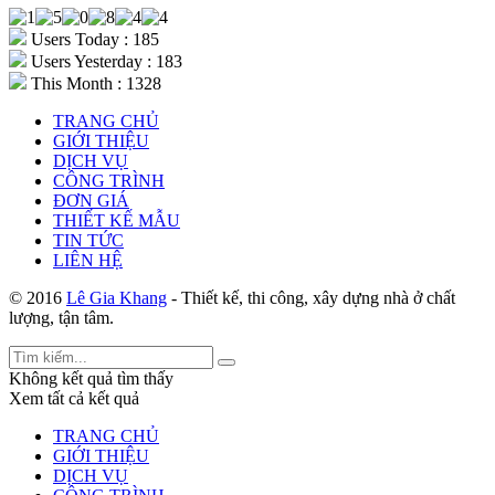
Users Today : 185
Users Yesterday : 183
This Month : 1328
TRANG CHỦ
GIỚI THIỆU
DỊCH VỤ
CÔNG TRÌNH
ĐƠN GIÁ
THIẾT KẾ MẪU
TIN TỨC
LIÊN HỆ
© 2016
Lê Gia Khang
- Thiết kế, thi công, xây dựng nhà ở chất
lượng, tận tâm.
Không kết quả tìm thấy
Xem tất cả kết quả
TRANG CHỦ
GIỚI THIỆU
DỊCH VỤ