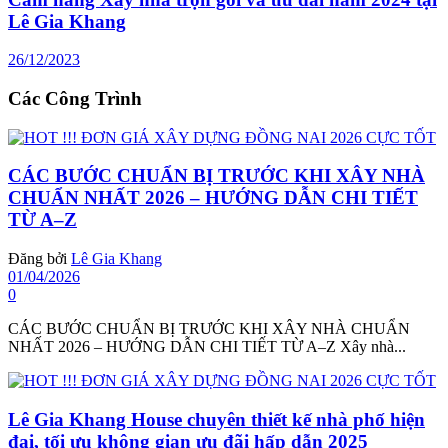
Lê Gia Khang
26/12/2023
Các Công Trình
CÁC BƯỚC CHUẨN BỊ TRƯỚC KHI XÂY NHÀ
CHUẨN NHẤT 2026 – HƯỚNG DẪN CHI TIẾT
TỪ A–Z
Đăng bởi
Lê Gia Khang
01/04/2026
0
CÁC BƯỚC CHUẨN BỊ TRƯỚC KHI XÂY NHÀ CHUẨN
NHẤT 2026 – HƯỚNG DẪN CHI TIẾT TỪ A–Z Xây nhà...
Lê Gia Khang House chuyên thiết kế nhà phố hiện
đại, tối ưu không gian ưu đãi hấp dẫn 2025