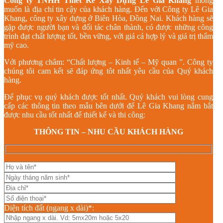
Công ty TNHH Thiết Kế Xây Dựng Lê Gia Khang
mong
muốn là địa chỉ tin cậy của khách hàng. Đến với Công ty Lê Gia
Khang, công ty xây dựng ở Biên Hòa, Đồng Nai. Khách hàng sẽ
gặp được người bạn và đối tác chân thành, có được những công
trình đạt chất lượng tốt, bền vững, với giá cả hợp lý và giá trị thẩm
mỹ cao.
Với phương châm: “Chất lượng – Kinh tế – Mỹ quan ”. Công ty
chúng tôi cam kết sẽ đáp ứng tôt nhất yêu cầu của Quý khách
hàng.
Để phục vụ quý khách được tốt nhất. Quý khách vui lòng cung
cấp các thông tin theo mẫu bên dưới để Lê Gia Khang nắm bắt
được nhu cầu tốt nhất để thiết kế và thi công:
THÔNG TIN – NHU CẦU KHÁCH HÀNG
Diện tích đất (ngang x dài)*: