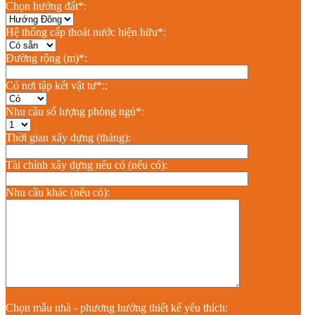
Chọn hướng đất*:
Hệ thống cấp thoát nước hiện hữu*:
Đường rộng (m)*:
Có nơi tập kết vật tư*::
Nhu cầu số lượng phòng ngủ*:
Thời gian xây dựng (tháng):
Tài chính xây dựng nếu có (nếu có):
Nhu cầu khác (nếu có):
Chọn mẫu nhà - phương hướng thiết kế yêu thích: