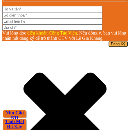
Vui lòng đọc
điều khoản Cộng Tác Viên
. Nếu đồng ý, bạn vui lòng
nhấn nút đăng ký để trở thành CTV với Lê Gia Khang.
Nhu Cầu
KH
Tính Mật
Độ Xây