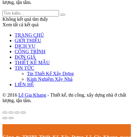
lượng, tận tâm.
Không kết quả tìm thấy
Xem tất cả kết quả
TRANG CHỦ
GIỚI THIỆU
DỊCH VỤ
CÔNG TRÌNH
ĐƠN GIÁ
THIẾT KẾ MẪU
TIN TỨC
Tin Thiết Kế Xây Dựng
Kinh Nghiệm Xây Nhà
LIÊN HỆ
© 2016
Lê Gia Khang
- Thiết kế, thi công, xây dựng nhà ở chất
lượng, tận tâm.