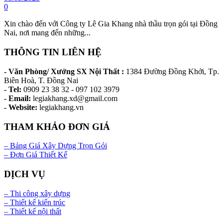
0
Xin chào đến với Công ty Lê Gia Khang nhà thầu trọn gói tại Đồng
Nai, nơi mang đến những...
THÔNG TIN LIÊN HỆ
- Văn Phòng/ Xưởng SX Nội Thất :
1384 Đường Đồng Khởi, Tp.
Biên Hoà, T. Đồng Nai
- Tel:
0909 23 38 32 - 097 102 3979
- Email:
legiakhang.xd@gmail.com
- Website:
legiakhang.vn
THAM KHẢO ĐƠN GIÁ
– Bảng Giá Xây Dựng Trọn Gói
– Đơn Giá Thiết Kế
DỊCH VỤ
– Thi công xây dựng
– Thiết kế kiến trúc
– Thiết kế nội thất