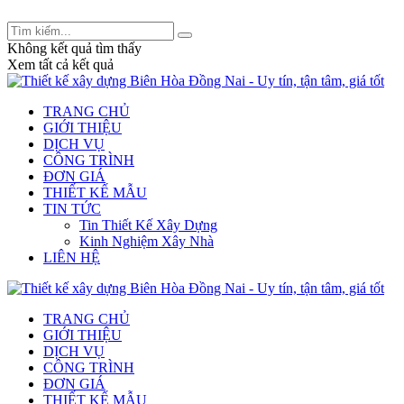
Tư vấn thiết kế và xây dựng: 0909 233 832 -
legiakhang.xd@gmail.com
Không kết quả tìm thấy
Xem tất cả kết quả
TRANG CHỦ
GIỚI THIỆU
DỊCH VỤ
CÔNG TRÌNH
ĐƠN GIÁ
THIẾT KẾ MẪU
TIN TỨC
Tin Thiết Kế Xây Dựng
Kinh Nghiệm Xây Nhà
LIÊN HỆ
TRANG CHỦ
GIỚI THIỆU
DỊCH VỤ
CÔNG TRÌNH
ĐƠN GIÁ
THIẾT KẾ MẪU