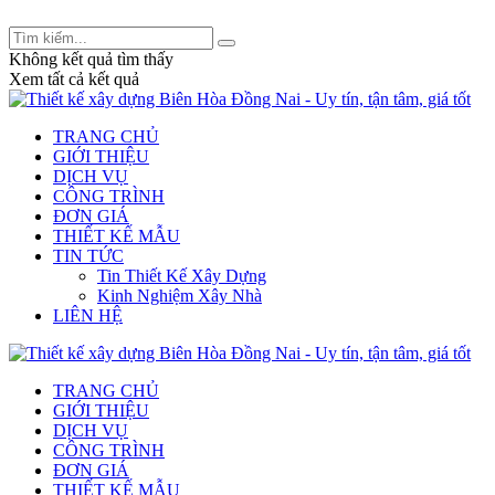
Tư vấn thiết kế và xây dựng: 0909 233 832 -
legiakhang.xd@gmail.com
Không kết quả tìm thấy
Xem tất cả kết quả
TRANG CHỦ
GIỚI THIỆU
DỊCH VỤ
CÔNG TRÌNH
ĐƠN GIÁ
THIẾT KẾ MẪU
TIN TỨC
Tin Thiết Kế Xây Dựng
Kinh Nghiệm Xây Nhà
LIÊN HỆ
TRANG CHỦ
GIỚI THIỆU
DỊCH VỤ
CÔNG TRÌNH
ĐƠN GIÁ
THIẾT KẾ MẪU