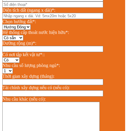
Diện tích đất (ngang x dài)*:
Chọn hướng đất*:
Hệ thống cấp thoát nước hiện hữu*:
Đường rộng (m)*:
Có nơi tập kết vật tư*::
Nhu cầu số lượng phòng ngủ*:
Thời gian xây dựng (tháng):
Tài chính xây dựng nếu có (nếu có):
Nhu cầu khác (nếu có):