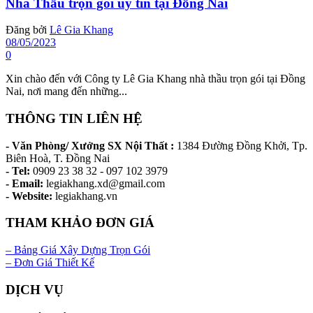
Nhà Thầu trọn gói uy tín tại Đồng Nai
Đăng bởi
Lê Gia Khang
08/05/2023
0
Xin chào đến với Công ty Lê Gia Khang nhà thầu trọn gói tại Đồng
Nai, nơi mang đến những...
THÔNG TIN LIÊN HỆ
- Văn Phòng/ Xưởng SX Nội Thất :
1384 Đường Đồng Khởi, Tp.
Biên Hoà, T. Đồng Nai
- Tel:
0909 23 38 32 - 097 102 3979
- Email:
legiakhang.xd@gmail.com
- Website:
legiakhang.vn
THAM KHẢO ĐƠN GIÁ
– Bảng Giá Xây Dựng Trọn Gói
– Đơn Giá Thiết Kế
DỊCH VỤ