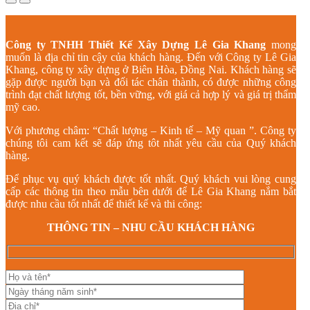
Công ty TNHH Thiết Kế Xây Dựng Lê Gia Khang
mong
muốn là địa chỉ tin cậy của khách hàng. Đến với Công ty Lê Gia
Khang, công ty xây dựng ở Biên Hòa, Đồng Nai. Khách hàng sẽ
gặp được người bạn và đối tác chân thành, có được những công
trình đạt chất lượng tốt, bền vững, với giá cả hợp lý và giá trị thẩm
mỹ cao.
Với phương châm: “Chất lượng – Kinh tế – Mỹ quan ”. Công ty
chúng tôi cam kết sẽ đáp ứng tôt nhất yêu cầu của Quý khách
hàng.
Để phục vụ quý khách được tốt nhất. Quý khách vui lòng cung
cấp các thông tin theo mẫu bên dưới để Lê Gia Khang nắm bắt
được nhu cầu tốt nhất để thiết kế và thi công:
THÔNG TIN – NHU CẦU KHÁCH HÀNG