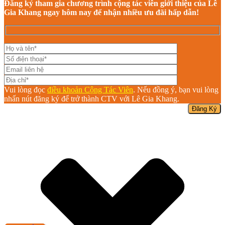
Đăng ký tham gia chương trình cộng tác viên giới thiệu của Lê
Gia Khang ngay hôm nay để nhận nhiều ưu đãi hấp dẫn!
Vui lòng đọc
điều khoản Cộng Tác Viên
. Nếu đồng ý, bạn vui lòng
nhấn nút đăng ký để trở thành CTV với Lê Gia Khang.